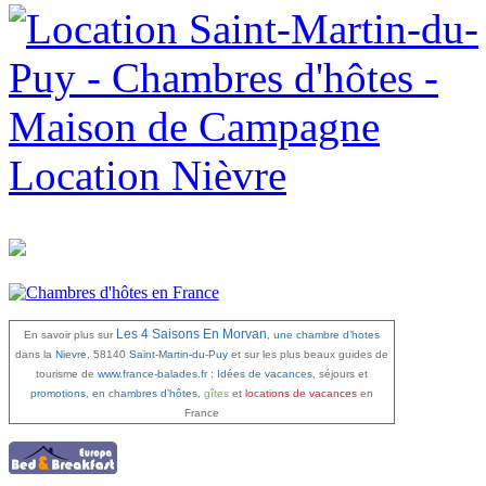
Location Nièvre
Les 4 Saisons En Morvan
En savoir plus sur
,
une chambre d’hotes
dans la
Nievre
, 58140
Saint-Martin-du-Puy
et sur les plus beaux
guides de
tourisme
de
www.france-balades.fr
:
Idées de vacances
, séjours et
promotions
,
en chambres d’hôtes
,
gîtes
et
locations de vacances
en
France