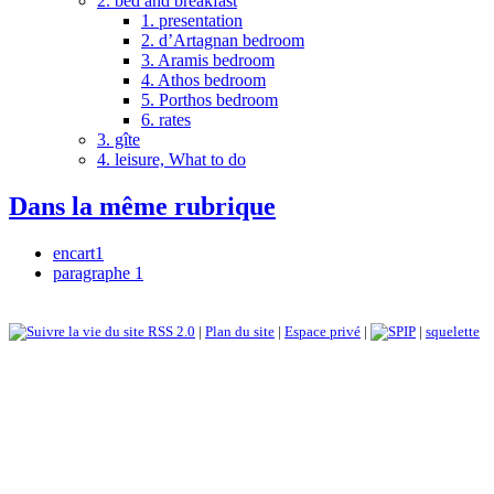
2. bed and breakfast
1. presentation
2. d’Artagnan bedroom
3. Aramis bedroom
4. Athos bedroom
5. Porthos bedroom
6. rates
3. gîte
4. leisure, What to do
Dans la même rubrique
encart1
paragraphe 1
RSS 2.0
|
Plan du site
|
Espace privé
|
|
squelette