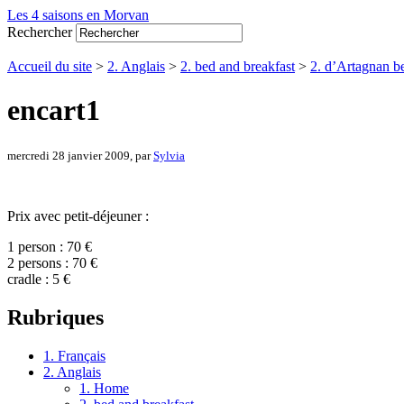
Les 4 saisons en Morvan
Rechercher
Accueil du site
>
2. Anglais
>
2. bed and breakfast
>
2. d’Artagnan 
encart1
mercredi 28 janvier 2009, par
Sylvia
Prix avec petit-déjeuner :
1 person : 70 €
2 persons : 70 €
cradle : 5 €
Rubriques
1. Français
2. Anglais
1. Home