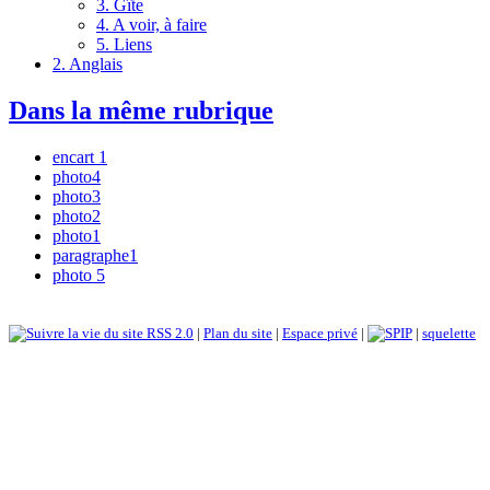
3. Gîte
4. A voir, à faire
5. Liens
2. Anglais
Dans la même rubrique
encart 1
photo4
photo3
photo2
photo1
paragraphe1
photo 5
RSS 2.0
|
Plan du site
|
Espace privé
|
|
squelette