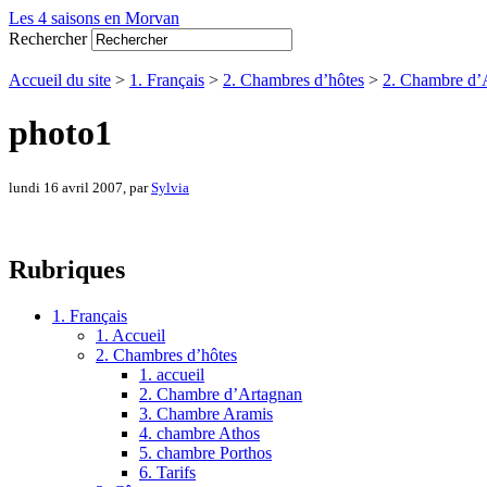
Les 4 saisons en Morvan
Rechercher
Accueil du site
>
1. Français
>
2. Chambres d’hôtes
>
2. Chambre d’
photo1
lundi 16 avril 2007, par
Sylvia
Rubriques
1. Français
1. Accueil
2. Chambres d’hôtes
1. accueil
2. Chambre d’Artagnan
3. Chambre Aramis
4. chambre Athos
5. chambre Porthos
6. Tarifs