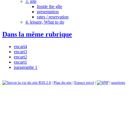
3. gîte
Inside the gîte
presentation
rates / reservation
4. leisure, What to do
Dans la même rubrique
encart4
encart3
encart2
encart1
paragraphe 1
RSS 2.0
|
Plan du site
|
Espace privé
|
|
squelette