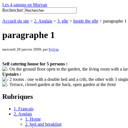
Les 4 saisons en Morvan
Rechercher
Accueil du site
>
2. Anglais
>
3. gîte
>
Inside the gîte
> paragraphe 1
paragraphe 1
mercredi 28 janvier 2009, par
Sylvia
Self catering house for 5 persons :
On the ground floor open to the garden, the living room with a la
Upstairs :
2 rooms : one with a double bed and a crib, the other with 3 sing
Terrace, closed garden at the back, open garden at the front
Rubriques
1. Français
2. Anglais
1. Home
2. bed and breakfast