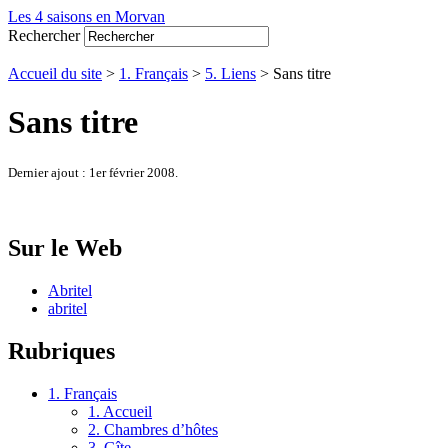
Les 4 saisons en Morvan
Rechercher
Accueil du site
>
1. Français
>
5. Liens
> Sans titre
Sans titre
Dernier ajout : 1er février 2008.
Sur le Web
Abritel
abritel
Rubriques
1. Français
1. Accueil
2. Chambres d’hôtes
3. Gîte