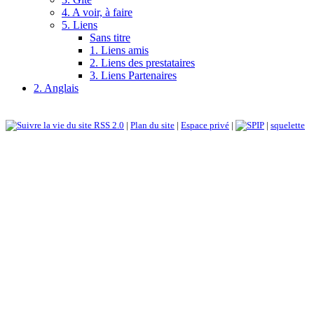
4. A voir, à faire
5. Liens
Sans titre
1. Liens amis
2. Liens des prestataires
3. Liens Partenaires
2. Anglais
RSS 2.0
|
Plan du site
|
Espace privé
|
|
squelette