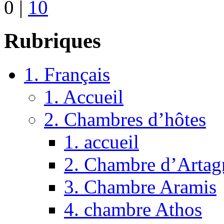
0
|
10
Rubriques
1. Français
1. Accueil
2. Chambres d’hôtes
1. accueil
2. Chambre d’Artag
3. Chambre Aramis
4. chambre Athos