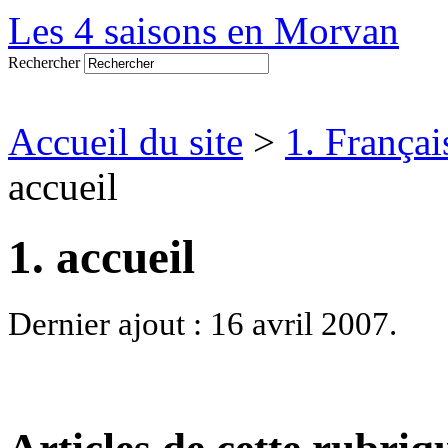
Les 4 saisons en Morvan
Rechercher
Accueil du site
>
1. Françai
accueil
1. accueil
Dernier ajout : 16 avril 2007.