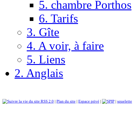
5. chambre Porthos
6. Tarifs
3. Gîte
4. A voir, à faire
5. Liens
2. Anglais
RSS 2.0
|
Plan du site
|
Espace privé
|
|
squelette