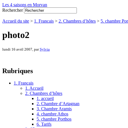
Les 4 saisons en Morvan
Rechercher
Accueil du site
>
1. Français
>
2. Chambres d’hôtes
>
5. chambre Por
photo2
lundi 16 avril 2007, par
Sylvia
Rubriques
1. Français
1. Accueil
2. Chambres d’hôtes
1. accueil
2. Chambre d’Artagnan
3. Chambre Aramis
4. chambre Athos
5. chambre Porthos
6. Tarifs