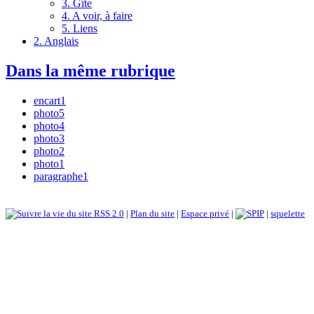
3. Gîte
4. A voir, à faire
5. Liens
2. Anglais
Dans la même rubrique
encart1
photo5
photo4
photo3
photo2
photo1
paragraphe1
RSS 2.0
|
Plan du site
|
Espace privé
|
|
squelette