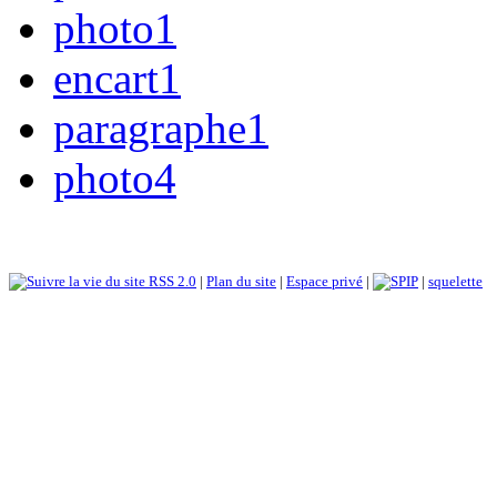
photo1
encart1
paragraphe1
photo4
RSS 2.0
|
Plan du site
|
Espace privé
|
|
squelette