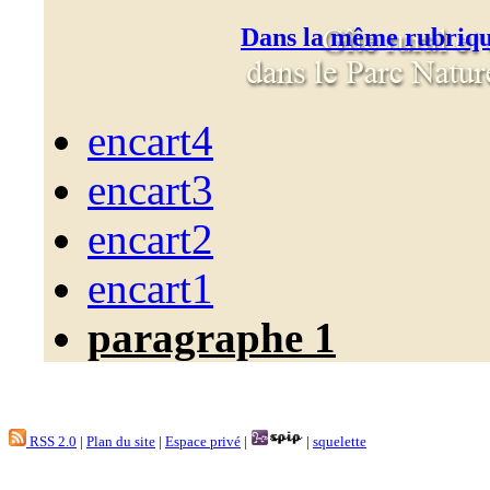
Dans la même rubriq
encart4
encart3
encart2
encart1
paragraphe 1
RSS 2.0
|
Plan du site
|
Espace privé
|
|
squelette