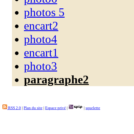
photos 5
encart2
photo4
encart1
photo3
paragraphe2
RSS 2.0
|
Plan du site
|
Espace privé
|
|
squelette