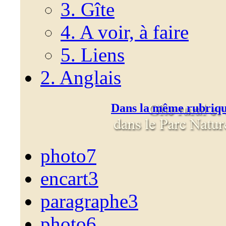
3. Gîte
4. A voir, à faire
5. Liens
2. Anglais
Dans la même rubriq
photo7
encart3
paragraphe3
photo6