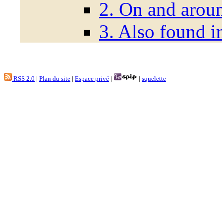
2. On and aroun
3. Also found i
RSS 2.0
|
Plan du site
|
Espace privé
|
|
squelette