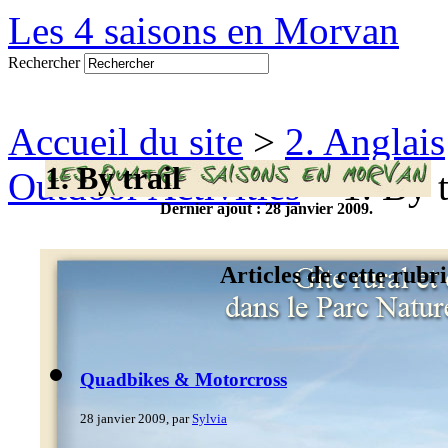
Les 4 saisons en Morvan
Rechercher
Accueil du site
>
2. Anglais
1. By trail
Outdoor Activities
> 1. By t
Dernier ajout : 28 janvier 2009.
Articles de cette rubr
Quadbikes & Motorcross
28 janvier 2009, par
Sylvia