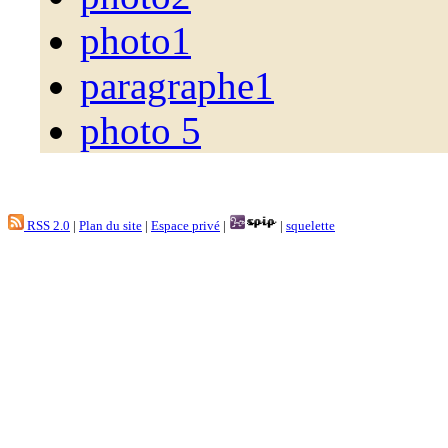
photo1
paragraphe1
photo 5
RSS 2.0
|
Plan du site
|
Espace privé
|
|
squelette