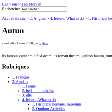
Les 4 saisons en Morvan
Rechercher
Accueil du site
>
2. Anglais
>
4. leisure, What to do
>
1. Historical h
Autun
vendredi 21 mars 2008, par
Sylvia
Its famous cathedrale St-Lazare, its roman theatre, gaulish fanum, 
Rubriques
1. Français
2. Anglais
1. Home
2. bed and breakfast
3. gîte
4. leisure, What to do
1. Historical heritage, museums.
2. Outdoor Activities