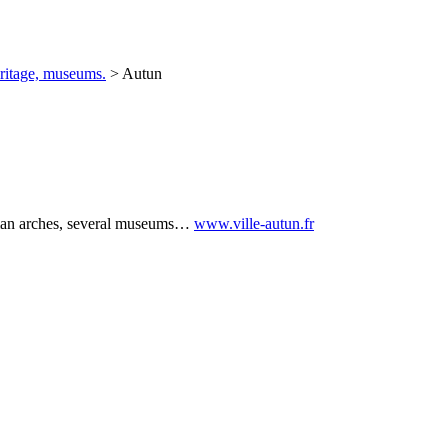
eritage, museums.
> Autun
roman arches, several museums…
www.ville-autun.fr