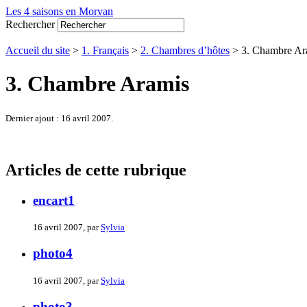
Les 4 saisons en Morvan
Rechercher
Accueil du site
>
1. Français
>
2. Chambres d’hôtes
> 3. Chambre Ar
3. Chambre Aramis
Dernier ajout : 16 avril 2007.
Articles de cette rubrique
encart1
16 avril 2007, par
Sylvia
photo4
16 avril 2007, par
Sylvia
photo3